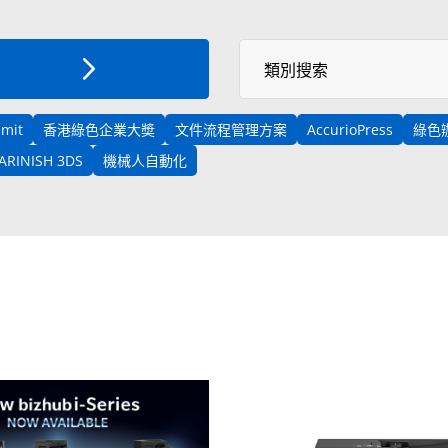
Select News Category
類別搜索
mmit
香港綠色企業大奬
文件流程管理方案
AccurioPress
綠色
VARINISH 3DS
機械人自動化