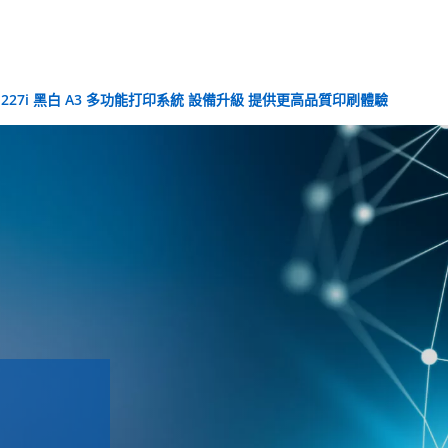
 227i 黑白 A3 多功能打印系統 設備升級 提供更高品質印刷體驗