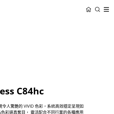
ess C84hc
4hc 呈現令人驚艷的 VIVID 色彩，系統高效穩定呈現如
刷品色彩逼真奪目， 靈活配合不同行業的各種應用