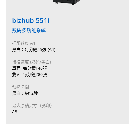
bizhub 551i
數碼多功能系統
打印速度 A4
黑白：每分鐘55張 (A4)
掃描速度 (彩色/黑白)
單面: 每分鐘140張
雙面: 每分鐘280張
預熱時間
黑白：約12秒
最大原稿尺寸（影印）
A3