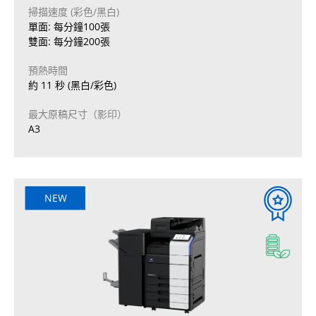
掃描速度 (彩色/黑白)
單面: 每分鐘100張
雙面: 每分鐘200張
預熱時間
約 11 秒 (黑白/彩色)
最大原稿尺寸（影印）
A3
NEW