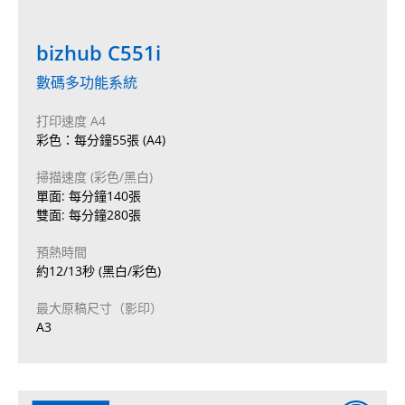
bizhub C551i
數碼多功能系統
打印速度 A4
彩色：每分鐘55張 (A4)
掃描速度 (彩色/黑白)
單面: 每分鐘140張
雙面: 每分鐘280張
預熱時間
約12/13秒 (黑白/彩色)
最大原稿尺寸（影印）
A3