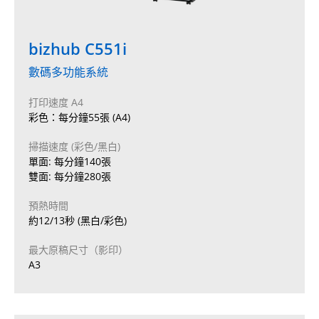
bizhub C551i
數碼多功能系統
打印速度 A4
彩色：每分鐘55張 (A4)
掃描速度 (彩色/黑白)
單面: 每分鐘140張
雙面: 每分鐘280張
預熱時間
約12/13秒 (黑白/彩色)
最大原稿尺寸（影印）
A3