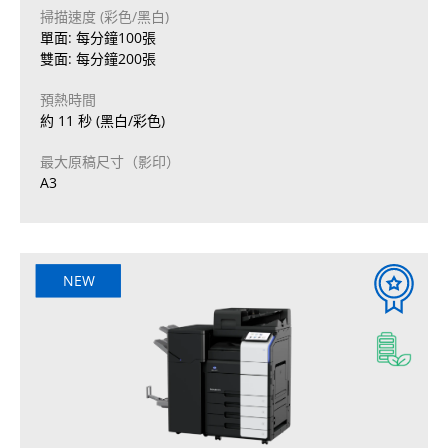
掃描速度 (彩色/黑白)
單面: 每分鐘100張
雙面: 每分鐘200張
預熱時間
約 11 秒 (黑白/彩色)
最大原稿尺寸（影印）
A3
NEW