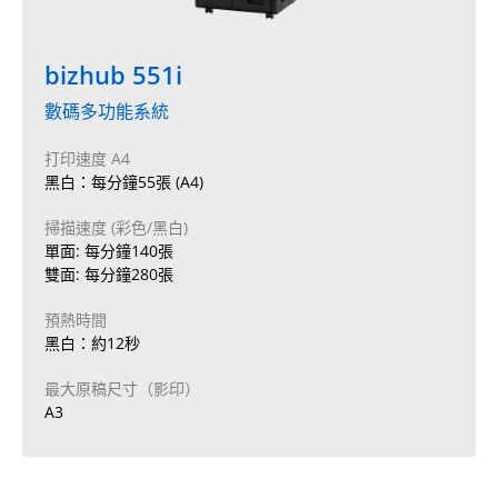
bizhub 551i
數碼多功能系統
打印速度 A4
黑白：每分鐘55張 (A4)
掃描速度 (彩色/黑白)
單面: 每分鐘140張
雙面: 每分鐘280張
預熱時間
黑白：約12秒
最大原稿尺寸（影印）
A3