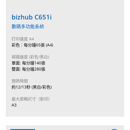
bizhub C651i
數碼多功能系統
打印速度 A4
彩色：每分鐘65張 (A4)
掃描速度 (彩色/黑白)
單面: 每分鐘140張
雙面: 每分鐘280張
預熱時間
約12/13秒 (黑白/彩色)
最大原稿尺寸（影印）
A3