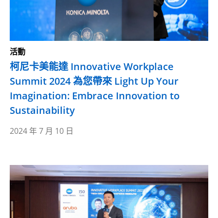
活動
柯尼卡美能達 Innovative Workplace
Summit 2024 為您帶來 Light Up Your
Imagination: Embrace Innovation to
Sustainability
2024 年 7 月 10 日