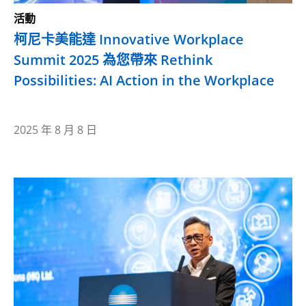
活動
柯尼卡美能達 Innovative Workplace
Summit 2025 為您帶來 Rethink
Possibilities: AI Action in the Workplace
2025 年 8 月 8 日