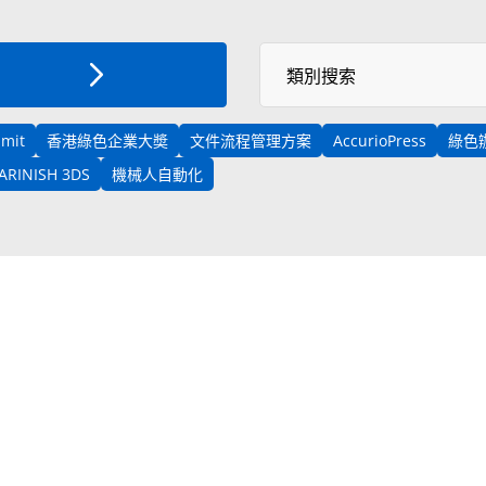
Select News Category
類別搜索
mmit
香港綠色企業大奬
文件流程管理方案
AccurioPress
綠色
VARINISH 3DS
機械人自動化