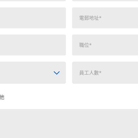
員工人數*
他