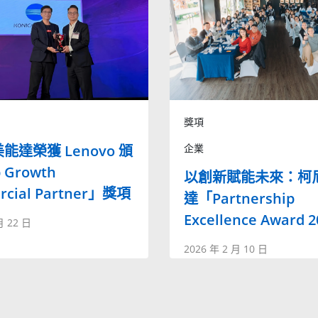
獎項
能達榮獲 Lenovo 頒
企業
 Growth
以創新賦能未來：柯
cial Partner」獎項
達「Partnership
Excellence Award 
月 22 日
2026 年 2 月 10 日