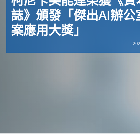
誌》頒發「傑出AI辦公
案應用大獎」
20