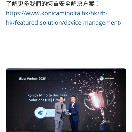
了解更多我們的裝置安全解決方案：
https://www.konicaminolta.hk/hk/zh-
hk/featured-solution/device-management/