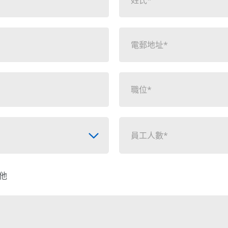
員工人數*
他