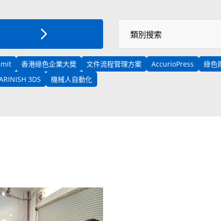
Select News Category
類別搜索
mmit
香港綠色企業大奬
文件流程管理方案
AccurioPress
綠色
VARINISH 3DS
機械人自動化